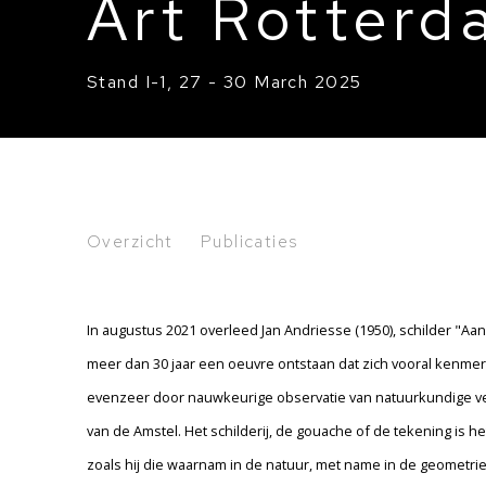
Art Rotter
Stand I-1
,
27 - 30 March 2025
Art Rotterdam 2025
Overzicht
Publicaties
Stand I-1
In augustus 2021 overleed Jan Andriesse (1950), schilder "Aan
meer dan 30 jaar een oeuvre ontstaan dat zich vooral kenmerkt
evenzeer door nauwkeurige observatie van natuurkundige ver
van de Amstel. Het schilderij, de gouache of de tekening is het
zoals hij die waarnam in de natuur, met name in de geometri