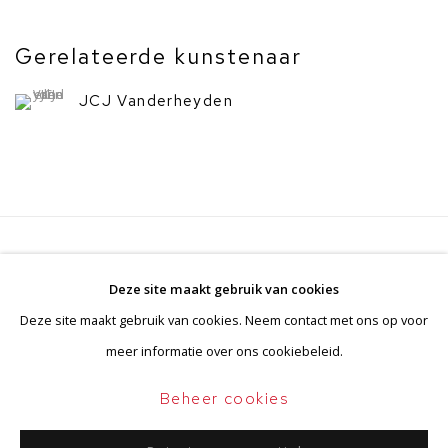
Gerelateerde kunstenaar
JCJ Vanderheyden
Privacyverklaring
Beheer cookies
Deze site maakt gebruik van cookies
Algemene voorwaarden
Deze site maakt gebruik van cookies. Neem contact met ons op voor
Copyright © 2026 BorzoGallery
meer informatie over ons cookiebeleid.
Site door Artlogic
Beheer cookies