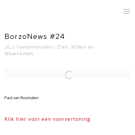
BorzoNews #24
JCJ Vanderheyden l Zien, Kijken en
Waarnemen
Open a larger version of the following image in a popup:
Paul van Rosmalen
Klik hier voor een voorvertoning