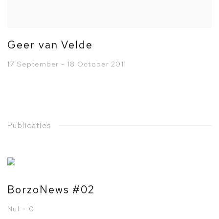
Geer van Velde
17 September - 18 October 2011
Publicaties
BorzoNews #02
Nul = 0