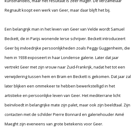
kunsthandels, maar het resultaat is zeer mager. De verzamelaar
Regnault koopt een werk van Geer, maar daar blijft het bij.
Een belangrijk man in het leven van Geer van Velde wordt Samuel
Beckett, de in Parijs wonende Ierse schrijver. Beckett introduceert
Geer bij invloedrijke persoonlijkheden zoals Peggy Guggenheim, die
hem in 1938 exposeert in haar Londense galerie. Later dat jaar
vertrekt Geer met zijn vrouw naar Zuid-Frankrijk, nadat het tot een
verwijdering tussen hem en Bram en Beckett is gekomen. Dat jaar zal
later blijken een ommekeer te hebben bewerkstelligd in het
artistieke en persoonlijke leven van Geer. Het mediterrane licht
beïnvloedt in belangrijke mate zijn palet, maar ook zijn beeldtaal. Zijn
contacten met de schilder Pierre Bonnard en galeriehouder Aimé
Maeght zijn eveneens van grote betekenis voor Geer.