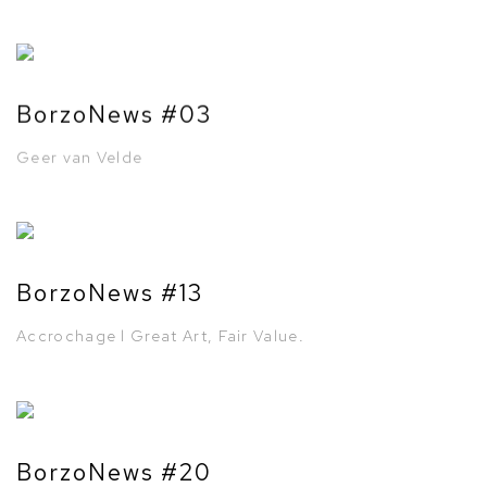
BorzoNews #03
Geer van Velde
BorzoNews #13
Accrochage l Great Art, Fair Value.
BorzoNews #20