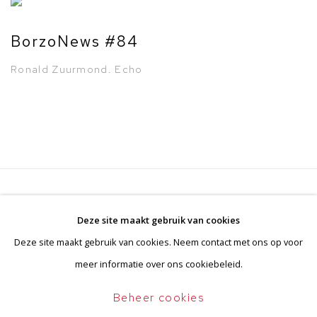
BorzoNews #84
Ronald Zuurmond. Echo
Privacyverklaring
Beheer cookies
Deze site maakt gebruik van cookies
Algemene voorwaarden
Deze site maakt gebruik van cookies. Neem contact met ons op voor
Copyright © 2026 BorzoGallery
meer informatie over ons cookiebeleid.
Site door Artlogic
Beheer cookies