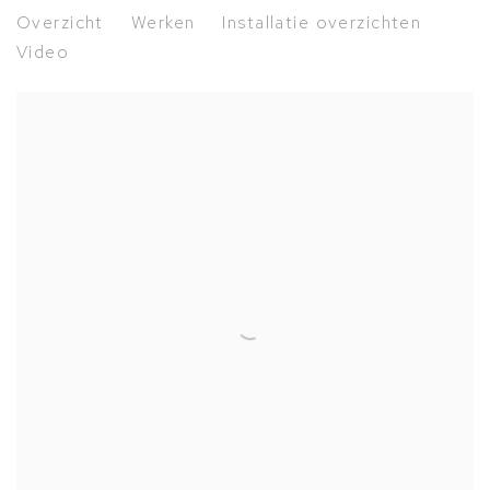
Carel Visser
Overzicht
Werken
Installatie overzichten
Beelden, tekeningen, collages
Video