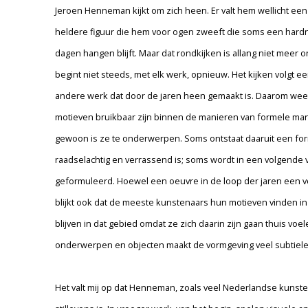
Jeroen Henneman kijkt om zich heen. Er valt hem wellicht een
heldere figuur die hem voor ogen zweeft die soms een hard
dagen hangen blijft. Maar dat rondkijken is allang niet meer
begint niet steeds, met elk werk, opnieuw. Het kijken volgt e
andere werk dat door de jaren heen gemaakt is. Daarom weet
motieven bruikbaar zijn binnen de manieren van formele mani
gewoon is ze te onderwerpen. Soms ontstaat daaruit een fo
raadselachtig en verrassend is; soms wordt in een volgende v
geformuleerd. Hoewel een oeuvre in de loop der jaren een ve
blijkt ook dat de meeste kunstenaars hun motieven vinden in 
blijven in dat gebied omdat ze zich daarin zijn gaan thuis vo
onderwerpen en objecten maakt de vormgeving veel subtiele
Het valt mij op dat Henneman, zoals veel Nederlandse kunst