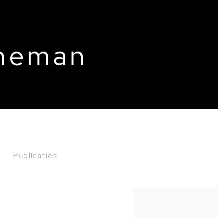
neman
n
Publicaties