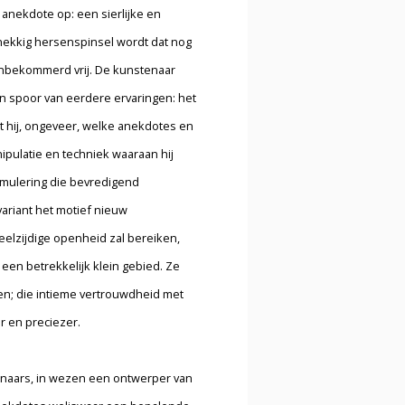
 anekdote op: een sierlijke en
nekkig hersenspinsel wordt dat nog
 onbekommerd vrij. De kunstenaar
en spoor van eerdere ervaringen: het
 hij, ongeveer, welke anekdotes en
pulatie en techniek waaraan hij
rmulering die bevredigend
ariant het motief nieuw
elzijdige openheid zal bereiken,
een betrekkelijk klein gebied. Ze
elen; die intieme vertrouwdheid met
r en preciezer.
enaars, in wezen een ontwerper van