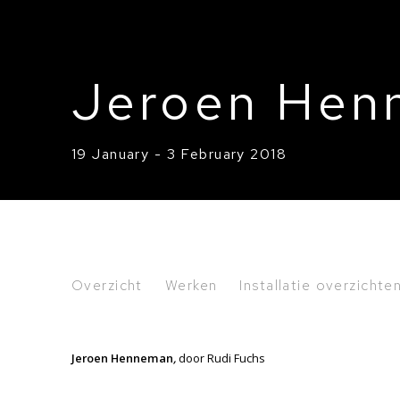
Jeroen Hen
19 January - 3 February 2018
Jeroen Henneman
Overzicht
Werken
Installatie overzichte
Jeroen Henneman
,
door Rudi Fuchs