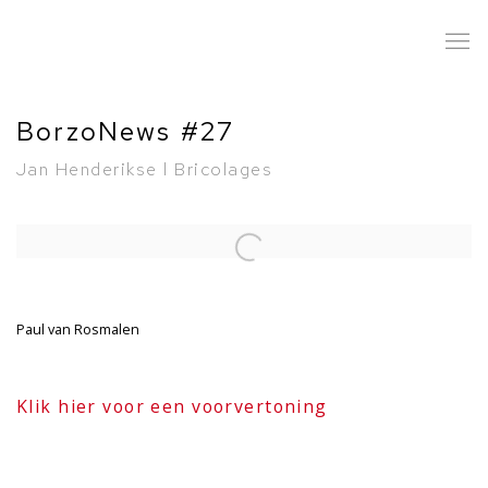
BorzoNews #27
Jan Henderikse l Bricolages
Open a larger version of the following image in a popup:
Paul van Rosmalen
Klik hier voor een voorvertoning