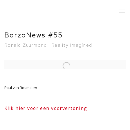
BorzoNews #55
Ronald Zuurmond l Reality Imagined
Open a larger version of the following image in a popup:
Paul van Rosmalen
Klik hier voor een voorvertoning