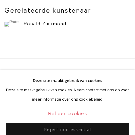
Gerelateerde kunstenaar
Ronald Zuurmond
Privacyverklaring
Beheer cookies
Deze site maakt gebruik van cookies
Algemene voorwaarden
Deze site maakt gebruik van cookies. Neem contact met ons op voor
Copyright © 2026 BorzoGallery
meer informatie over ons cookiebeleid.
Site door Artlogic
Beheer cookies
Reject non essential
Go