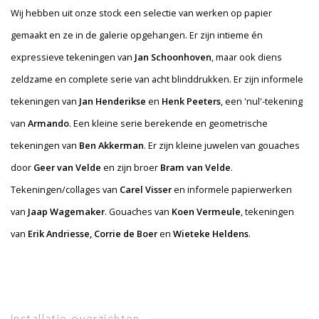
Wij hebben uit onze stock een selectie van werken op papier
gemaakt en ze in de galerie opgehangen. Er zijn intieme én
expressieve tekeningen van
Jan Schoonhoven
, maar ook diens
zeldzame en complete serie van acht blinddrukken. Er zijn informele
tekeningen van
Jan Henderikse
en
Henk Peeters
, een 'nul'-tekening
van
Armando
. Een kleine serie berekende en geometrische
tekeningen van
Ben Akkerman
. Er zijn kleine juwelen van gouaches
door
Geer van Velde
en zijn broer
Bram van Velde
.
Tekeningen/collages van
Carel Visser
en informele papierwerken
van
Jaap Wagemaker
. Gouaches van
Koen Vermeule
, tekeningen
van
Erik Andriesse,
Corrie de Boer
en
Wieteke Heldens
.
Installatie overzichten