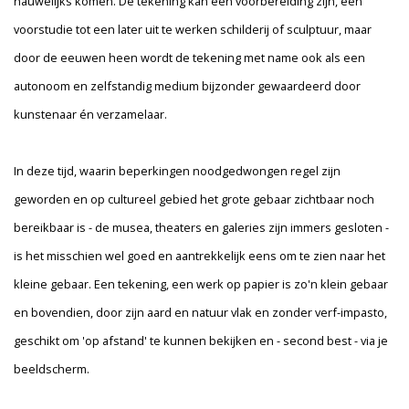
nauwelijks komen. De tekening kan een voorbereiding zijn, een
voorstudie tot een later uit te werken schilderij of sculptuur, maar
door de eeuwen heen wordt de tekening met name ook als een
autonoom en zelfstandig medium bijzonder gewaardeerd door
kunstenaar én verzamelaar.
In deze tijd, waarin beperkingen noodgedwongen regel zijn
geworden en op cultureel gebied het grote gebaar zichtbaar noch
bereikbaar is - de musea, theaters en galeries zijn immers gesloten -
is het misschien wel goed en aantrekkelijk eens om te zien naar het
kleine gebaar. Een tekening, een werk op papier is zo'n klein gebaar
en bovendien, door zijn aard en natuur vlak en zonder verf-impasto,
geschikt om 'op afstand' te kunnen bekijken en - second best - via je
beeldscherm.